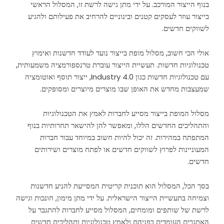
בנוף הייצור המורכב. על ידי מתן גישה לרשת זו, המסלול הראשי
בייצור עוזר לעסקים קטנים ובינוניים להרחיב את פעילותם ולהגיע
לשווקים חדשים.
אולי הכי חשוב, מסלול מופת בייצור נועד לעודד חדשנות ואימוץ
טכנולוגיות חדשות. תעשיית הייצור עוברת טרנספורמציה משמעותית,
עם טכנולוגיות חדשות כגון Industry 4.0, ייצור תוסף ואוטומציה
שמעצבות מחדש את האופן שבו מוצרים מיוצרים ומסופקים.
מסלול המופת בייצור מסייע לחברות לאמץ את הטכנולוגיות
והתהליכים החדשים הללו, ומאפשר להן להישאר תחרותיות בנוף
המתפתח במהירות. זה יכול להיות חשוב במיוחד עבור חברות
המעוניינות לפרוץ לשווקים חדשים או לפתח מוצרים ושירותים
חדשים.
בסך הכל, המסלול הוא תוכנית קריטית המסייעת להניע חדשנות
וצמיחה בתעשיית הייצור הישראלית. על ידי מתן מימון, חונכות וגישה
לרשת של שותפים ומומחים, המסלול מסייע לחברות להתגבר על
האתגרים העומדים בפניהם ולאמץ טכנולוגיות ותהליכים חדשים