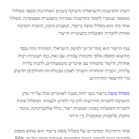
רשות החדשנות הישראלית השיקה בשנים האחרונות מספר מסלולי
מאסטר שנועדו לתמוך בחדשנות וצמיחה בתעשיות ספציפיות. מסלול
אחד כזה הוא מסלול מופת בייצור, המעניק מימון, חונכות ותמיכה
אחרת לחברות הפועלות בתעשיית הייצור.
ענף הייצור הוא מגזר קריטי למשק הישראלי, המהווה נתח נכבד
מהיצוא ומספק אלפי מקומות עבודה. עם זאת, כמו תעשיות רבות
אחרות, הייצור מתמודד עם אתגרים משמעותיים, לרבות עליית
עלויות, הגברת התחרות והצורך לאמץ טכנולוגיות ותהליכים חדשים
כדי להישאר תחרותיים.
מסלול מופת
בייצור נועד לתת מענה לאתגרים אלה על ידי מתן
התמיכה לחברות הדרושות להן כדי לחדש ולצמוח. המסלול פתוח
לחברות הפועלות במגוון תעשיות ייצור, כולל אלקטרוניקה, עיבוד
מתכת, פלסטיק וטקסטיל, בין היתר.
אחד היתרונות המרכזיים של מסלול מופת בייצור הוא שהוא מספק
לחברות גישה למימון. רשות החדשנות מעניקה מימון של עד 50%