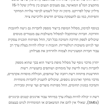
מתקציב המו"פ המאושר, עם מענקים הנעים בין מיליון שקל ל-15
מיליון שקל לפרויקט. מימון זה יכול לשמש לכיסוי עלויות המחקר
והפיתוח, כמו גם להעסקת עובדים חדשים ולרכישת ציוד.
בנוסף למימון, מסלול המופת בייצור מספק לחברות גם גישה לחונכות
והדרכה. חברות שהתקבלו למסלול משולבות עם מנטורים מנוסים
שיכולים לספק הדרכה ותמיכה בכל דבר, החל מפיתוח תוכנית עסקית
ועד לניווט משוכות רגולטוריות. חונכות זו יכולה להיות בעלת ערך רב
עבור חברות המעוניינות לצמוח ולהרחיב את פעילותן.
יתרון מרכזי נוסף של מסלול מופת בייצור הוא בכך שהוא מספק
לחברות גישה לרשת של מומחים ושותפים בתעשייה. רשות
החדשנות פיתחה רשת רחבה של שותפים, הכוללת מוסדות אקדמיים,
מרכזי מחקר וארגונים נוספים, שיכולים להעניק לחברות מומחיות
ותמיכה במגוון תחומים, החל מפיתוח מוצרים ועד שיווק ומכירות.
רשת זו יכולה להיות בעלת ערך במיוחד עבור ארגונים קטנים ובינוניים
(SMEs), שאולי אין להם את המשאבים או המומחיות לנווט בעצמם