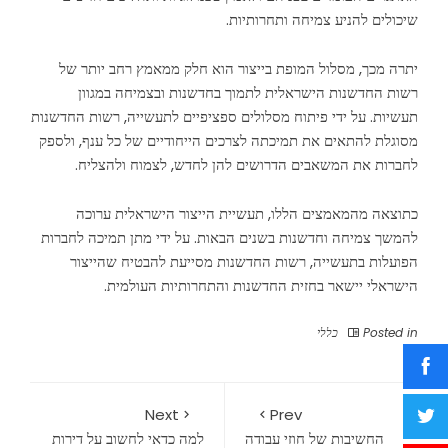
שיכולים להניע צמיחה ותחרותיות.
יתרה מכך, מסלול המופת בייצור הוא חלק ממאמץ רחב יותר של
רשות החדשנות הישראלית לתמוך בחדשנות ובצמיחה במגוון
תעשיות. על ידי פיתוח מסלולים ספציפיים לתעשייה, רשות החדשנות
מסוגלת להתאים את תמיכתה לצרכים הייחודיים של כל ענף, ולספק
לחברות את המשאבים הדרושים להן לחדש, לצמוח ולהצליח.
כתוצאה מהמאמצים הללו, תעשיית הייצור הישראלית ערוכה
להמשך צמיחה וחדשנות בשנים הבאות. על ידי מתן תמיכה לחברות
הפועלות בתעשייה, רשות החדשנות מסייעת להבטיח שהייצור
הישראלי יישאר בחזית החדשנות והתחרותיות העולמית.
Posted in
כללי
Next
Prev
החשיבות של חוזי עבודה
למה כדאי לחשוב על דירות