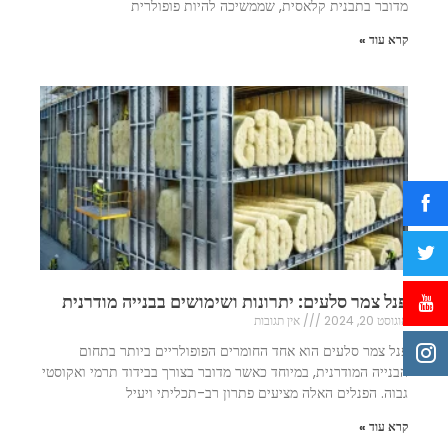
מדובר בתבנית קלאסית, שממשיכה להיות פופולרית
קרא עוד »
פנל צמר סלעים: יתרונות ושימושים בבנייה מודרנית
אוגוסט 20, 2024
אין תגובות
פנל צמר סלעים הוא אחד החומרים הפופולריים ביותר בתחום
הבנייה המודרנית, במיוחד כאשר מדובר בצורך בבידוד תרמי ואקוסטי
גבוה. הפנלים האלה מציעים פתרון רב-תכליתי ויעיל
קרא עוד »