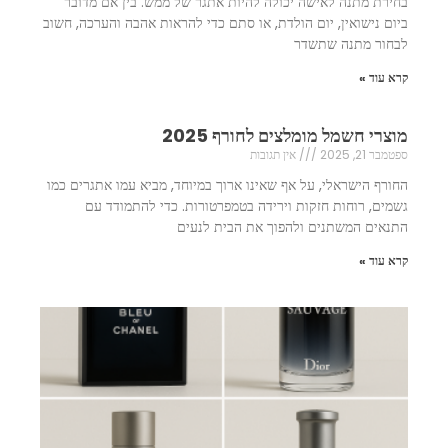
בחירת מתנה לאישה יכולה להיות אתגר של ממש. בין אם מדובר
ביום נישואין, יום הולדת, או סתם כדי להראות אהבה והערכה, חשוב
לבחור מתנה שתשדר
קרא עוד »
מוצרי חשמל מומלצים לחורף 2025
ספטמבר 21, 2025
אין תגובות
החורף הישראלי, על אף שאינו ארוך במיוחד, מביא עמו אתגרים כמו
גשמים, רוחות חזקות וירידה בטמפרטורות. כדי להתמודד עם
התנאים המשתנים ולהפוך את הבית לנעים
קרא עוד »