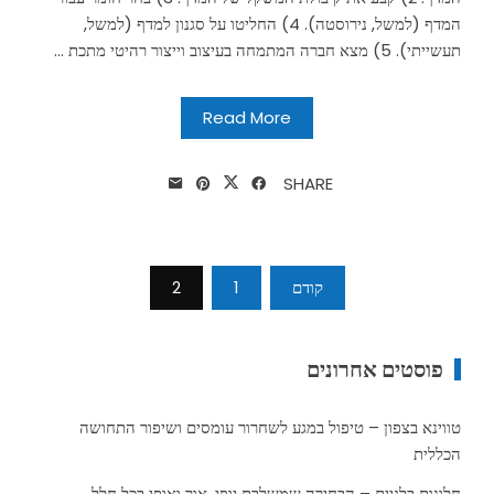
המדף (למשל, נירוסטה). 4) החליטו על סגנון למדף (למשל,
תעשייתי). 5) מצא חברה המתמחה בעיצוב וייצור רהיטי מתכת ...
Read More
SHARE
Posts
קודם
1
2
pagination
פוסטים אחרונים
טווינא בצפון – טיפול במגע לשחרור עומסים ושיפור התחושה
הכללית
חלונות בלגיים – הבחירה שמשלבת יופי, אור ואופי בכל חלל