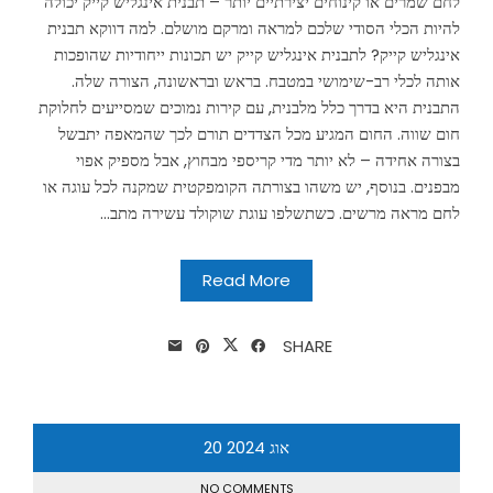
לחם שמרים או קינוחים יצירתיים יותר – תבנית אינגליש קייק יכולה
להיות הכלי הסודי שלכם למראה ומרקם מושלם. למה דווקא תבנית
אינגליש קייק? לתבנית אינגליש קייק יש תכונות ייחודיות שהופכות
אותה לכלי רב-שימושי במטבח. בראש ובראשונה, הצורה שלה.
התבנית היא בדרך כלל מלבנית, עם קירות נמוכים שמסייעים לחלוקת
חום שווה. החום המגיע מכל הצדדים תורם לכך שהמאפה יתבשל
בצורה אחידה – לא יותר מדי קריספי מבחוץ, אבל מספיק אפוי
מבפנים. בנוסף, יש משהו בצורתה הקומפקטית שמקנה לכל עוגה או
לחם מראה מרשים. כשתשלפו עוגת שוקולד עשירה מתב...
Read More
SHARE
אוג
2024
20
NO COMMENTS