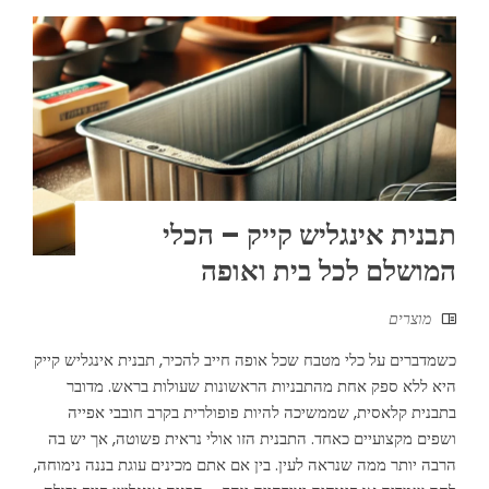
תבנית אינגליש קייק – הכלי
המושלם לכל בית ואופה
מוצרים
כשמדברים על כלי מטבח שכל אופה חייב להכיר, תבנית אינגליש קייק
היא ללא ספק אחת מהתבניות הראשונות שעולות בראש. מדובר
בתבנית קלאסית, שממשיכה להיות פופולרית בקרב חובבי אפייה
ושפים מקצועיים כאחד. התבנית הזו אולי נראית פשוטה, אך יש בה
הרבה יותר ממה שנראה לעין. בין אם אתם מכינים עוגת בננה נימוחה,