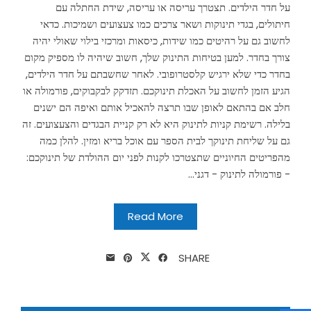
על חדר הילדים. תצטרך עריסה או עריסה, שידת החתלה עם
חיתולים, בגדי תינוקות ושאר צרכים כמו צעצועים ושמיכות. כדאי
לחשוב גם על רהיטים כמו שידות, כיסאות ומרכזי בילוי שאולי יהיה
צורך בחדר. למען בטיחות התינוק שלך, חשוב שיהיה לו מספיק מקום
בחדר כדי שלא ירגיש קלסטרופובי. לאחר שחשבתם על חדר הילדים,
הגיע הזמן לחשוב על האכלת תינוקכם. תזדקק לבקבוקים, פורמולה או
חלב אם בהתאם לאופן שבו תרצה להאכיל אותם ואיפה הם ישנים
בלילה. רשימת קניות לתינוק היא לא רק קניית הבגדים והצעצועים. זה
גם על שליחת תינוקך לבית הספר עם אוכל בריא ומזין. להלן כמה
מהפריטים החיוניים שתצטרכו לקנות לפני יום ההולדת של תינוקכם:
- פורמולה לתינוק - דגני...
Read More
SHARE