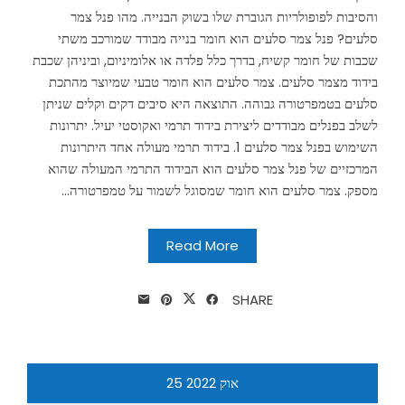
והסיבות לפופולריות הגוברת שלו בשוק הבנייה. מהו פנל צמר
סלעים? פנל צמר סלעים הוא חומר בנייה מבודד שמורכב משתי
שכבות של חומר קשיח, בדרך כלל פלדה או אלומיניום, וביניהן שכבת
בידוד מצמר סלעים. צמר סלעים הוא חומר טבעי שמיוצר מהתכת
סלעים בטמפרטורה גבוהה. התוצאה היא סיבים דקים וקלים שניתן
לשלב בפנלים מבודדים ליצירת בידוד תרמי ואקוסטי יעיל. יתרונות
השימוש בפנל צמר סלעים 1. בידוד תרמי מעולה אחד היתרונות
המרכזיים של פנל צמר סלעים הוא הבידוד התרמי המעולה שהוא
מספק. צמר סלעים הוא חומר שמסוגל לשמור על טמפרטורה...
Read More
SHARE
אוק
2022
25