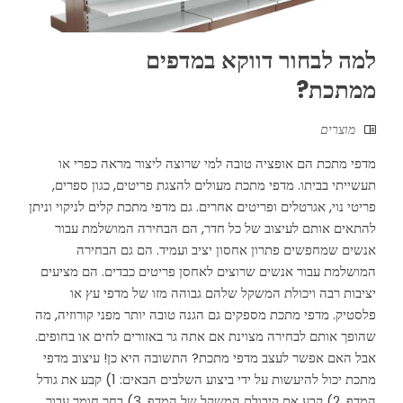
למה לבחור דווקא במדפים
ממתכת?
מוצרים
מדפי מתכת הם אופציה טובה למי שרוצה ליצור מראה כפרי או
תעשייתי בביתו. מדפי מתכת מעולים להצגת פריטים, כגון ספרים,
פריטי נוי, אגרטלים ופריטים אחרים. גם מדפי מתכת קלים לניקוי וניתן
להתאים אותם לעיצוב של כל חדר, הם הבחירה המושלמת עבור
אנשים שמחפשים פתרון אחסון יציב ועמיד. הם גם הבחירה
המושלמת עבור אנשים שרוצים לאחסן פריטים כבדים. הם מציעים
יציבות רבה ויכולת המשקל שלהם גבוהה מזו של מדפי עץ או
פלסטיק. מדפי מתכת מספקים גם הגנה טובה יותר מפני קורוזיה, מה
שהופך אותם לבחירה מצוינת אם אתה גר באזורים לחים או בחופים.
אבל האם אפשר לעצב מדפי מתכת? התשובה היא כן! עיצוב מדפי
מתכת יכול להיעשות על ידי ביצוע השלבים הבאים: 1) קבע את גודל
המדף. 2) קבע את קיבולת המשקל של המדף. 3) בחר חומר עבור